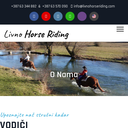
+387 63 344 882 & +387 63 570 090
info@livnohorseriding.com
"
aria-
hidden="true">
O Nama
Upoznajte naš stručni kadar
VODIČI