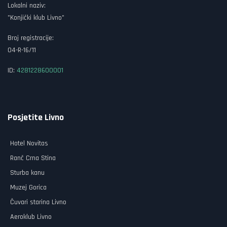
Lokalni naziv:
"Konjički klub Livno"
Broj registracije:
04-R-16/11
ID:
4281228600001
Posjetite Livno
Hotel Novitas
Ranč Crna Stina
Sturba kanu
Muzej Gorica
Čuvari starina Livno
Aeroklub Livno