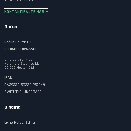
+387 63 570 090
KONTAKTIRAJTE NAS —
Računi
Račun unutar BiH:
3381502281257249
UniCredit Bank dd
Kardinala Stepinca bb
88 000 Mostar, B&H
IBAN:
BA393381502281257249
SWIFT/BIC: UNCRBA22
O nama
Livno Horse Riding